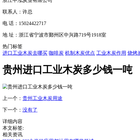
浙江中泓炭业有限公司
联系人：许总
电 话：15024422717
地 址：浙江省宁波市鄞州区中兴路719号1918室
热门标签
进口工业木炭去哪买
咖啡炭
机制木炭优点
工业木炭作用
烧烤
贵州进口工业木炭多少钱一吨
上一个：
贵州工业木炭用途
下一个：
没有了
详细内容
本文标签:
相关资讯