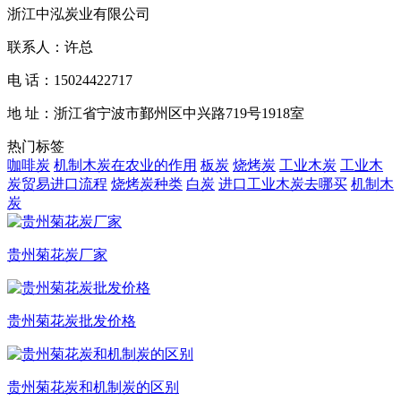
浙江中泓炭业有限公司
联系人：许总
电 话：15024422717
地 址：浙江省宁波市鄞州区中兴路719号1918室
热门标签
咖啡炭
机制木炭在农业的作用
板炭
烧烤炭
工业木炭
工业木
炭贸易进口流程
烧烤炭种类
白炭
进口工业木炭去哪买
机制木
炭
贵州菊花炭厂家
贵州菊花炭批发价格
贵州菊花炭和机制炭的区别